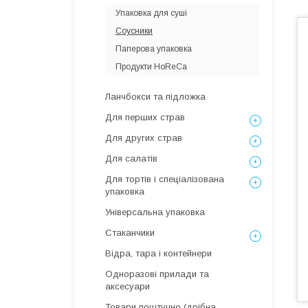
Упаковка для суші
Соусники
Паперова упаковка
Продукти HoReCa
Ланчбокси та підложка
Для перших страв
Для других страв
Для салатів
Для тортів і спеціалізована
упаковка
Універсальна упаковка
Стаканчики
Відра, тара і контейнери
Одноразові прилади та
аксесуари
Товари поштучно (дрібна