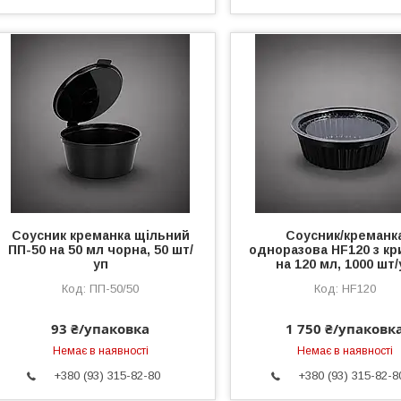
Соусник креманка щільний
Соусник/креманк
ПП-50 на 50 мл чорна, 50 шт/
одноразова HF120 з к
уп
на 120 мл, 1000 шт/
ПП-50/50
HF120
93 ₴/упаковка
1 750 ₴/упаковк
Немає в наявності
Немає в наявності
+380 (93) 315-82-80
+380 (93) 315-82-8