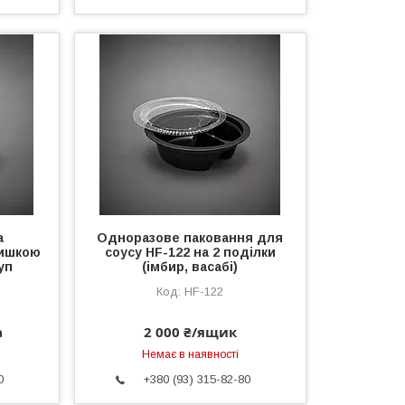
а
Одноразове паковання для
ришкою
соусу HF-122 на 2 поділки
уп
(імбир, васабі)
HF-122
а
2 000 ₴/ящик
Немає в наявності
0
+380 (93) 315-82-80