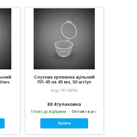
льний
Соусник креманка щільний
/пач.
ПП-45 на 45 мл, 50 шт/уп
ПП-50/50
88 ₴/упаковка
Готово до відправки
Оптом і в роздріб
Купити