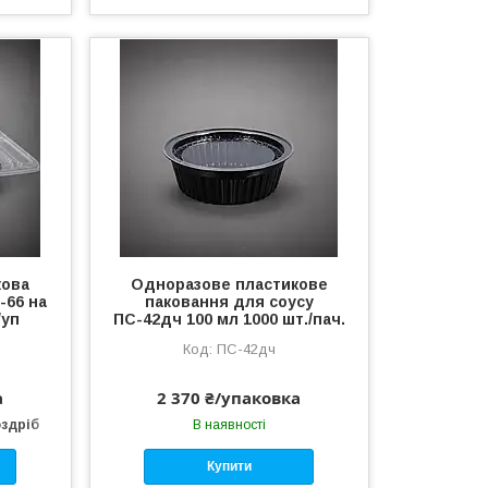
кова
Одноразове пластикове
-66 на
паковання для соусу
/уп
ПС-42дч 100 мл 1000 шт./пач.
ПС-42дч
а
2 370 ₴/упаковка
оздріб
В наявності
Купити