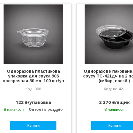
Одноразова пластикова
Одноразове пакованн
упаковка для соуса 906
соусу ПС-421дч на 2 п
прозрачная 50 мл, 100 шт/уп
(імбир, васабі)
906
пс-421
122 ₴/упаковка
2 370 ₴/ящик
В наявності
Оптом і в роздріб
В наявності
Купити
Купити