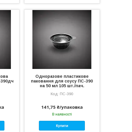
кова
Одноразове пластикове
-390дч
паковання для соусу ПС-390
на 50 мл 105 шт./пач.
ПС-390
ка
141,75 ₴/упаковка
В наявності
Купити