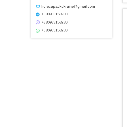
horecapackukraine@gmail.com
+380933158280
+380933158280
+380933158280