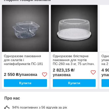
Одноразове паковання
Одноразове блістерне
Одно
для салатів і
паковання для тортів
упак
напівфабрикатів ПС-181
ПС-260 на 3 кг, 75 шт./пач.
на 2
на 200 мл прозоре, 1000
2 823,15
4 9
₴/
шт./уп
2 550
₴/упаковка
упаковка
упа
Купити
Купити
Про нас
94% позитивних з 56 відгуків за рік