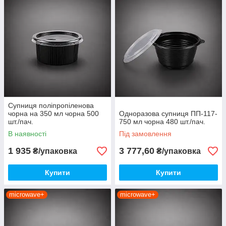
Супниця поліпропіленова
чорна на 350 мл чорна 500
Одноразова супниця ПП-117-
шт./пач.
750 мл чорна 480 шт./пач.
В наявності
Під замовлення
1 935
3 777,60
₴/упаковка
₴/упаковка
Купити
Купити
microwave+
microwave+