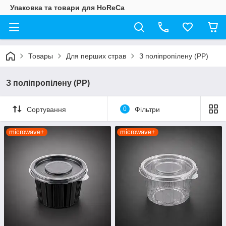
Упаковка та товари для HoReCa
Товары
Для перших страв
З поліпропілену (PP)
З поліпропілену (PP)
Сортування
0
Фільтри
microwave+
microwave+