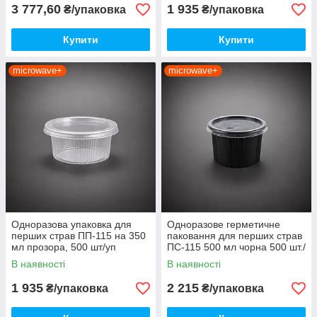
3 777,60
1 935
₴/упаковка
₴/упаковка
Купити
Купити
microwave+
microwave+
Одноразова упаковка для
Одноразове герметичне
перших страв ПП-115 на 350
паковання для перших страв
мл прозора, 500 шт/уп
ПС-115 500 мл чорна 500 шт./
пач.
В наявності
В наявності
1 935
2 215
₴/упаковка
₴/упаковка