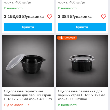
чорна, 480 шт/уп
чорна, 480 шт/уп
В наявності
В наявності
3 153,60
3 384
₴/упаковка
₴/упаковка
Купити
Купити
microwave+
Одноразове герметичне
Одноразове паковання для
паковання для перших страв
перших страв ПП-115 350 мл
ПП-117 750 мл чорна 480 шт./
чорна 500 шт./пач.
пач.
Під замовлення
В наявності