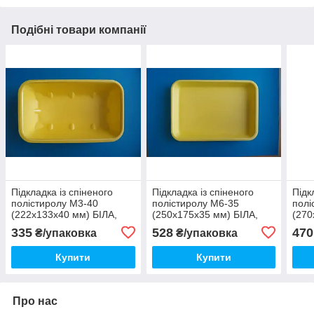
Подібні товари компанії
Підкладка із спіненого
Підкладка із спіненого
Підк
полістиролу М3-40
полістиролу М6-35
полі
(222х133х40 мм) БІЛА,
(250х175х35 мм) БІЛА,
(270
200 шт/уп
200 шт/уп
шт/у
335
528
470
₴/упаковка
₴/упаковка
Купити
Купити
Про нас