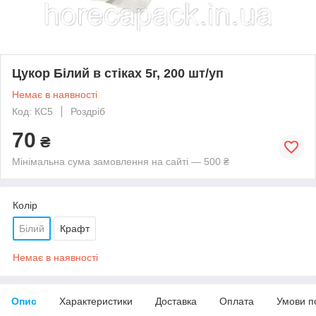
Цукор Білий в стіках 5г, 200 шт/уп
Немає в наявності
Код: КС5
Роздріб
70
₴
Мінімальна сума замовлення на сайті — 500 ₴
Колір
Білий
Крафт
Немає в наявності
Опис
Характеристики
Доставка
Оплата
Умови п