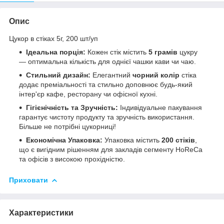
Опис
Цукор в стіках 5г, 200 шт/уп
Ідеальна порція:
Кожен стік містить
5 грамів
цукру
— оптимальна кількість для однієї чашки кави чи чаю.
Стильний дизайн:
Елегантний
чорний колір
стіка
додає преміальності та стильно доповнює будь-який
інтер'єр кафе, ресторану чи офісної кухні.
Гігієнічність та Зручність:
Індивідуальне пакування
гарантує чистоту продукту та зручність використання.
Більше не потрібні цукорниці!
Економічна Упаковка:
Упаковка містить
200 стіків
,
що є вигідним рішенням для закладів сегменту HoReCa
та офісів з високою прохідністю.
Приховати
Характеристики