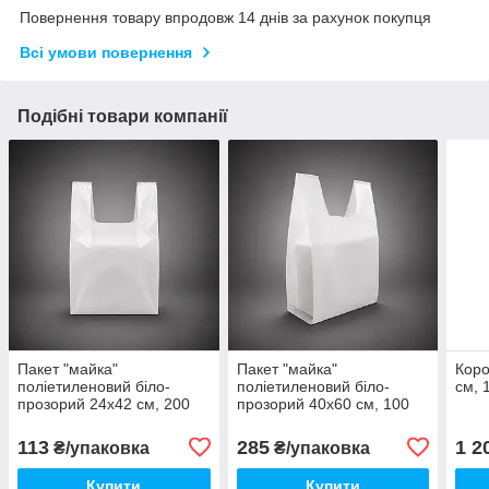
Повернення товару впродовж 14 днів за рахунок покупця
Всі умови повернення
Подібні товари компанії
Пакет "майка"
Пакет "майка"
Коро
поліетиленовий біло-
поліетиленовий біло-
см, 
прозорий 24х42 см, 200
прозорий 40х60 см, 100
шт/уп
шт./пач.
113
285
1 2
₴/упаковка
₴/упаковка
Купити
Купити