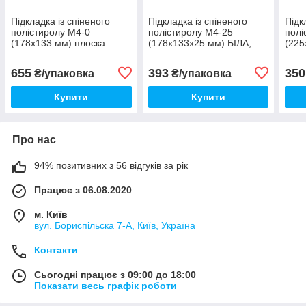
Підкладка із спіненого
Підкладка із спіненого
Підк
полістиролу М4-0
полістиролу М4-25
полі
(178х133 мм) плоска
(178х133х25 мм) БІЛА,
(225
БІЛА, 500 шт/уп
300 шт/уп
курк
655
393
350
₴/упаковка
₴/упаковка
Купити
Купити
Про нас
94% позитивних з 56 відгуків за рік
Працює з 06.08.2020
м. Київ
вул. Бориспільска 7-А, Київ, Україна
Контакти
Сьогодні працює з 09:00 до 18:00
Показати весь графік роботи