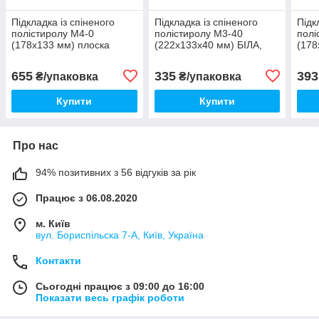
Підкладка із спіненого
Підкладка із спіненого
Підк
полістиролу М4-0
полістиролу М3-40
полі
(178х133 мм) плоска
(222х133х40 мм) БІЛА,
(178
БІЛА, 500 шт/уп
200 шт/уп
300 
655
335
393
₴/упаковка
₴/упаковка
Купити
Купити
Про нас
94% позитивних з 56 відгуків за рік
Працює з 06.08.2020
м. Київ
вул. Бориспільска 7-А, Київ, Україна
Контакти
Сьогодні працює з 09:00 до 16:00
Показати весь графік роботи