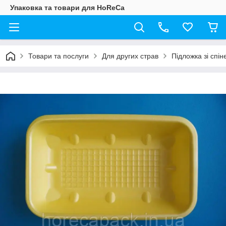
Упаковка та товари для HoReCa
Товари та послуги
Для других страв
Підложка зі спі