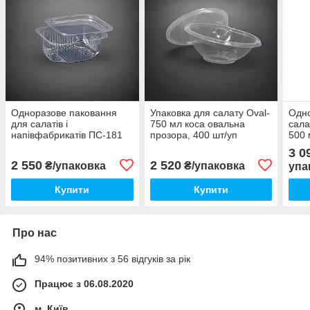
Одноразове паковання
Упаковка для салату Oval-
Одно
для салатів і
750 мл коса овальна
сала
напівфабрикатів ПС-181
прозора, 400 шт/уп
500 
на 200 мл прозоре, 1000
3 0
шт./уп
2 550
2 520
₴/упаковка
₴/упаковка
упа
Купити
Купити
Про нас
94% позитивних з 56 відгуків за рік
Працює з 06.08.2020
м. Київ