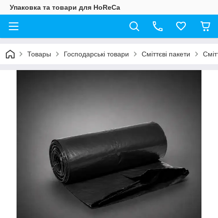
Упаковка та товари для HoReCa
Товары
Господарські товари
Сміттєві пакети
Сміт