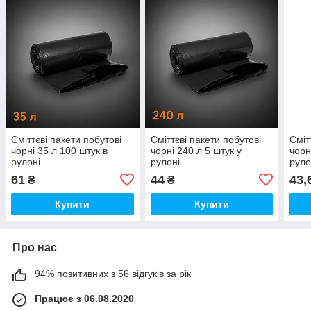
Сміттєві пакети побутові
Сміттєві пакети побутові
Сміт
чорні 35 л 100 штук в
чорні 240 л 5 штук у
чорн
рулоні
рулоні
руло
61
44
43,
₴
₴
Купити
Купити
Про нас
94% позитивних з 56 відгуків за рік
Працює з 06.08.2020