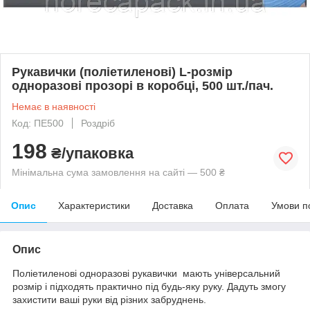
Рукавички (поліетиленові) L-розмір
одноразові прозорі в коробці, 500 шт./пач.
Немає в наявності
Код: ПЕ500
Роздріб
198
₴/упаковка
Мінімальна сума замовлення на сайті — 500 ₴
Опис
Характеристики
Доставка
Оплата
Умови п
Опис
Поліетиленові одноразові рукавички мають універсальний
розмір і підходять практично під будь-яку руку. Дадуть змогу
захистити ваші руки від різних забруднень.