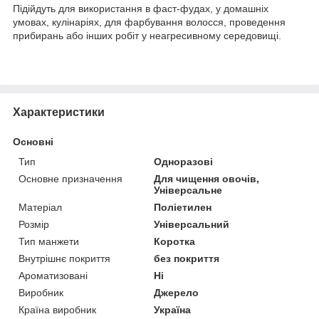
Підійдуть для використання в фаст-фудах, у домашніх
умовах, кулінаріях, для фарбування волосся, проведення
прибирань або інших робіт у неагресивному середовищі.
Характеристики
Основні
Тип
Одноразові
Основне призначення
Для чищення овочів,
Універсальне
Матеріал
Поліетилен
Розмір
Універсальний
Тип манжети
Коротка
Внутрішнє покриття
без покриття
Ароматизовані
Ні
Виробник
Джерело
Країна виробник
Україна