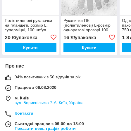
Поліетиленові рукавички
Рукавички ПЕ
Одно
на планшеті, розмір L,
(поліетиленові) L-розмір
пако
суперміцні, 100 шт/уп
одноразові прозорі 100
750 
шт./пач.
20
16
1 8
₴/упаковка
₴/упаковка
Купити
Купити
Про нас
94% позитивних з 56 відгуків за рік
Працює з 06.08.2020
м. Київ
вул. Бориспільска 7-А, Київ, Україна
Контакти
Сьогодні працює з 09:00 до 18:00
Показати весь графік роботи