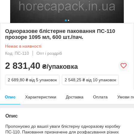
Одноразове блістерне паковання ПС-110
прозоре 1095 мл, 600 шт./пач.
Немає в наявності
Код: ПС-110
Опт і роздріб
2 831,40
₴/упаковка
2 689,80 ₴
від 5 упаковок
2 548,25 ₴
від 10 упаковок
Опис
Характеристики
Доставка
Оплата
Умови п
Опис
Пропонуємо до вашої уваги блістерну одноразову коробку
ПС-110. Паковання призначене для розфасування різних