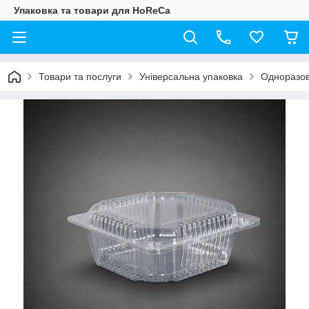
Упаковка та товари для HoReCa
Товари та послуги
Універсальна упаковка
Одноразов