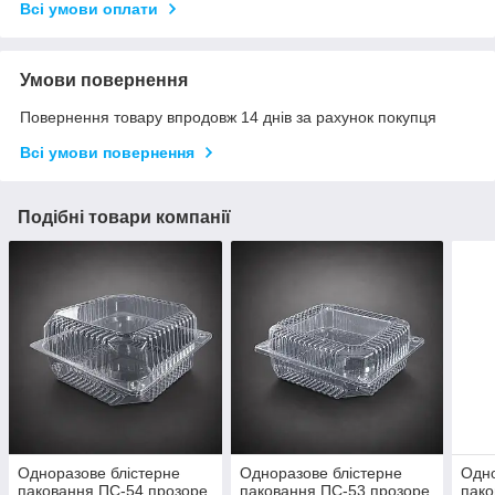
Всі умови оплати
Умови повернення
Повернення товару впродовж 14 днів за рахунок покупця
Всі умови повернення
Подібні товари компанії
Одноразове блістерне
Одноразове блістерне
Одно
паковання ПС-54 прозоре
паковання ПС-53 прозоре
пако