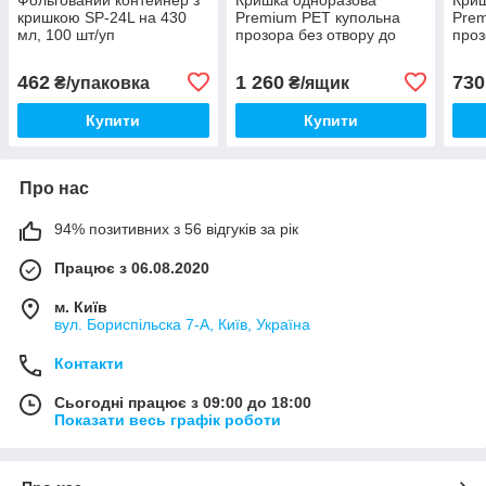
кришкою SP-24L на 430
Premium РЕТ купольна
Prem
мл, 100 шт/уп
прозора без отвору до
проз
стакану 200-500 мл
стак
1000шт/ящ
100
462
1 260
730
₴/упаковка
₴/ящик
Купити
Купити
Про нас
94% позитивних з 56 відгуків за рік
Працює з 06.08.2020
м. Київ
вул. Бориспільска 7-А, Київ, Україна
Контакти
Сьогодні працює з 09:00 до 18:00
Показати весь графік роботи