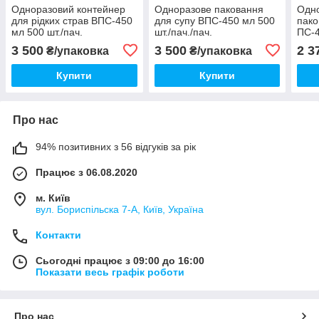
Одноразовий контейнер
Одноразове паковання
Одно
для рідких страв ВПС-450
для супу ВПС-450 мл 500
пако
мл 500 шт./пач.
шт./пач./пач.
ПС-4
пач.
3 500
3 500
2 3
₴/упаковка
₴/упаковка
Купити
Купити
Про нас
94% позитивних з 56 відгуків за рік
Працює з 06.08.2020
м. Київ
вул. Бориспільска 7-А, Київ, Україна
Контакти
Сьогодні працює з 09:00 до 16:00
Показати весь графік роботи
Про нас