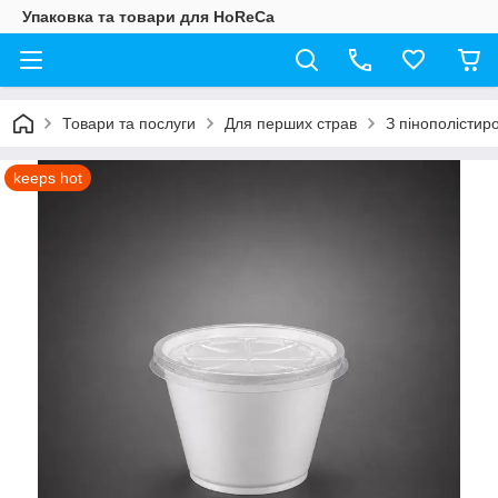
Упаковка та товари для HoReCa
Товари та послуги
Для перших страв
З пінополістир
keeps hot